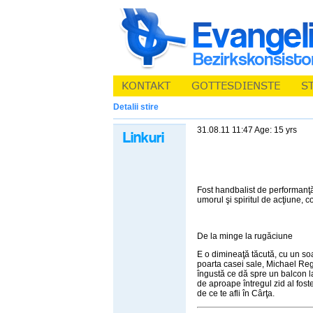
Detalii stire
31.08.11 11:47 Age: 15 yrs
Fost handbalist de performanţă
umorul şi spiritul de acţiune, c
De la minge la rugăciune
E o dimineaţă tăcută, cu un soa
poarta casei sale, Michael Reg
îngustă ce dă spre un balcon l
de aproape întregul zid al foste
de ce te afli în Cârţa.