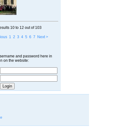
esults
10 to 12
out of
103
ious
1
2
3
4
5
6
7
Next >
username and password here in
in on the website:
te