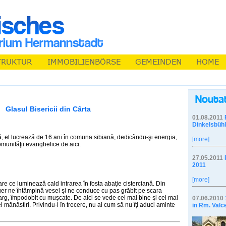
Glasul Bisericii din Cârta
01.08.2011
Dinkelsbühl
, el lucrează de 16 ani în comuna sibiană, dedicându-şi energia,
[more]
omunităţii evanghelice de aici.
27.05.2011
2011
[more]
re ce luminează cald intrarea în fosta abaţie cisterciană. Din
er ne întâmpină vesel şi ne conduce cu pas grăbit pe scara
arg, împodobit cu muşcate. De aici se vede cel mai bine şi cel mai
07.06.2010
i mănăstiri. Privindu-l în trecere, nu ai cum să nu îţi aduci aminte
in Rm. Valc