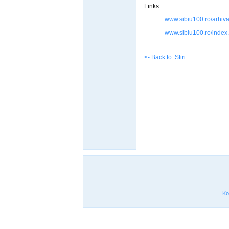
Links:
www.sibiu100.ro/arhiv
www.sibiu100.ro/index
<- Back to: Stiri
Ko