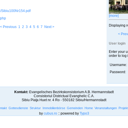
a/Sibiu100Nr154.pdf
[more]
.php
Displaying r
< Previous
1
2
3
4
5
6
7
Next >
< Prev
User login
Enter your 
order to log 
Username:
Password:
Kontakt:
Evangelisches Bezirkskonsistorium A.B. Hermannstadt
Consistoriul Districtual Evanghelic C.A.
Sibiu Piaţa Huet nr. 4 Ro - 550182 Sibiu/Hermannstadt
ntakt
Gottesdienste
Struktur
Immobilienbörse
Gemeinden
Home
Veranstaltungen
Projek
by
cubus.ro
:: powered by
Typo3