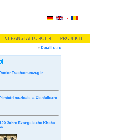
»
Detalii stire
Rosler Trachtenumzug in
Plimbări muzicale la Cisnădioara
100 Jahre Evangelische Kirche
ea