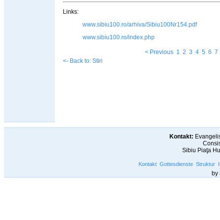
Links:
www.sibiu100.ro/arhiva/Sibiu100Nr154.pdf
www.sibiu100.ro/index.php
< Previous
1
2
3
4
5
6
7
<- Back to: Stiri
Kontakt:
Evangelis
Consis
Sibiu Piaţa H
Kontakt
Gottesdienste
Struktur
by