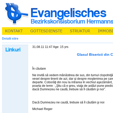
Detalii stire
31.08.11 11:47 Age: 15 yrs
Glasul Bisericii din C
În căutare
Ne invită să vedem mănăstirea de sus, din turnul clopotniţă 
vesel despre tinerii de azi, dar şi despre moştenirea pe ca
departe. Coborâţi din nou la intrarea în vechiul aşezământ, 
poarta de lemn : „Ştiu că e greu, viaţa de astăzi pune piedici
dacă Dumnezeu ne caută, trebuie să îl căutăm şi noi”.
Dacă Dumnezeu ne caută, trebuie să îl căutăm şi noi
Michael Reger