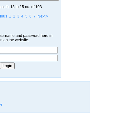
esults
13 to 15
out of
103
ious
1
2
3
4
5
6
7
Next >
username and password here in
in on the website:
te