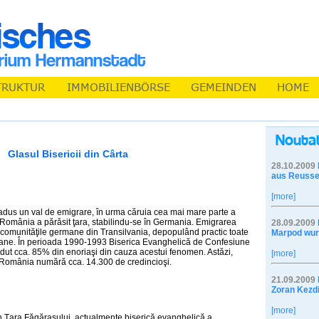
Glasul Bisericii din Cârta
28.10.2009
aus Reusse
[more]
dus un val de emigrare, în urma căruia cea mai mare parte a
România a părăsit ţara, stabilindu-se în Germania. Emigrarea
28.09.2009
c comunităţile germane din Transilvania, depopulând practic toate
Marpod wur
rane. În perioada 1990-1993 Biserica Evanghelică de Confesiune
ut cca. 85% din enoriaşi din cauza acestui fenomen. Astăzi,
[more]
 România numără cca. 14.300 de credincioşi.
21.09.2009
Zoran Kezdi
[more]
n Ţara Făgăraşului, actualmente biserică evanghelică a