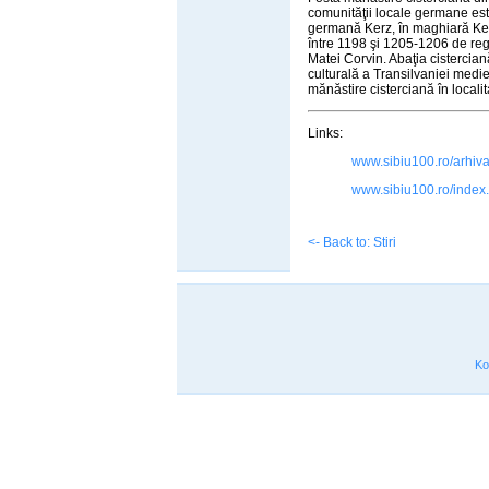
comunităţii locale germane este 
germană Kerz, în maghiară Kerc
între 1198 şi 1205-1206 de regel
Matei Corvin. Abaţia cisterciană
culturală a Transilvaniei medie
mănăstire cisterciană în localita
Links:
www.sibiu100.ro/arhiv
www.sibiu100.ro/index
<- Back to: Stiri
Ko