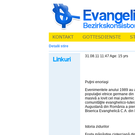
Detalii stire
31.08.11 11:47 Age: 15 yrs
Puţini enoriaşi
Evenimentele anului 1989 au a
populaţiei etnice germane din 
masivă a lovit cel mai puterni
comunităţile evanghelico-lute
Augustană din România a pierd
Biserica Evanghelică C.A. din
Istoria zidurilor
Fosta mănăstire cisterciană di