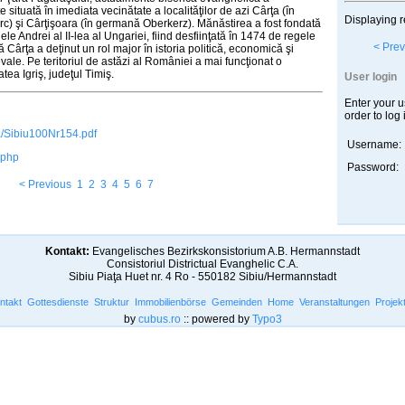
situată în imediata vecinătate a localităţilor de azi Cârţa (în
Displaying r
) şi Cârţişoara (în germană Oberkerz). Mănăstirea a fost fondată
e Andrei al II-lea al Ungariei, fiind desfiinţată în 1474 de regele
< Prev
 Cârţa a deţinut un rol major în istoria politică, economică şi
vale. Pe teritoriul de astăzi al României a mai funcţionat o
tea Igriş, judeţul Timiş.
User login
Enter your 
order to log 
a/Sibiu100Nr154.pdf
Username:
.php
Password:
< Previous
1
2
3
4
5
6
7
Kontakt:
Evangelisches Bezirkskonsistorium A.B. Hermannstadt
Consistoriul Districtual Evanghelic C.A.
Sibiu Piaţa Huet nr. 4 Ro - 550182 Sibiu/Hermannstadt
ntakt
Gottesdienste
Struktur
Immobilienbörse
Gemeinden
Home
Veranstaltungen
Projek
by
cubus.ro
:: powered by
Typo3