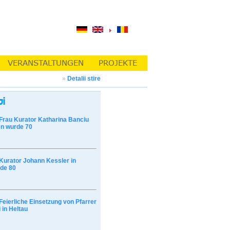
»
Detalii stire
Frau Kurator Katharina Banciu
n wurde 70
Kurator Johann Kessler in
de 80
Feierliche Einsetzung von Pfarrer
 in Heltau