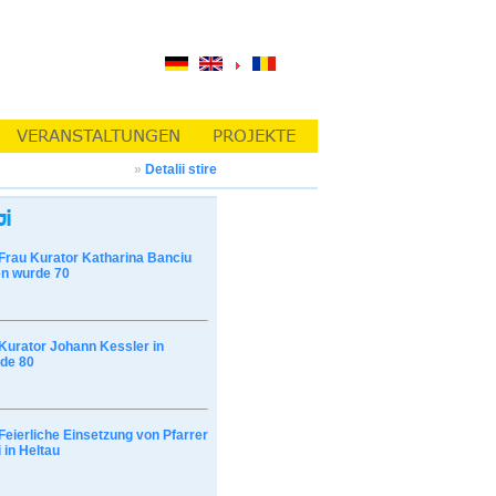
»
Detalii stire
Frau Kurator Katharina Banciu
n wurde 70
Kurator Johann Kessler in
de 80
Feierliche Einsetzung von Pfarrer
 in Heltau