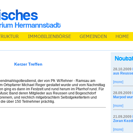
Kerzer Treffen
28.10.2009
aus Reusse
endmahlsgottesdienst, der von Pfr. W.Rehner - Ramsau am
[more]
m Ortspfarrer Michael Reger gestaltet wurde und vom Nachmittag
en ging es dann im Festzelt und rund herum im Pfarrhof rund. Für
28.09.2009
Music Band deren Mitglieder aus Reussen und Bogeschdorf
Marpod wur
gorenem, und reichlich mitgebrachtem Selbstgekeltertem und
die über 150 Teilnehmer prächtig.
[more]
21.09.2009
Zoran Kezdi
[more]