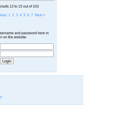
esults
13 to 15
out of
103
ious
1
2
3
4
5
6
7
Next >
username and password here in
in on the website:
te