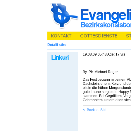
Detalii stire
19.08.09 05:48 Age: 17 yrs
By: Pfr. Michael Reger
Das Fest begann mit einem Ab
Dachstein, ehem. Kerz und de
bis in die frühen Morgenstund
gute Laune sorgte die Happy 
stammen. Bei Gegrilltem, Ver
Gebranntem unterhielten sich 
<- Back to: Stiri