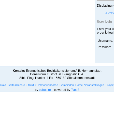
Displaying r
< Prev
User login
Enter your 
order to log 
Username:
Password:
Kontakt:
Evangelisches Bezirkskonsistorium A.B. Hermannstadt
Consistoriul Districtual Evanghelic C.A.
Sibiu Piaţa Huet nr. 4 Ro - 550182 Sibiu/Hermannstadt
ntakt
Gottesdienste
Struktur
Immobilienbörse
Gemeinden
Home
Veranstaltungen
Projek
by
cubus.ro
:: powered by
Typo3