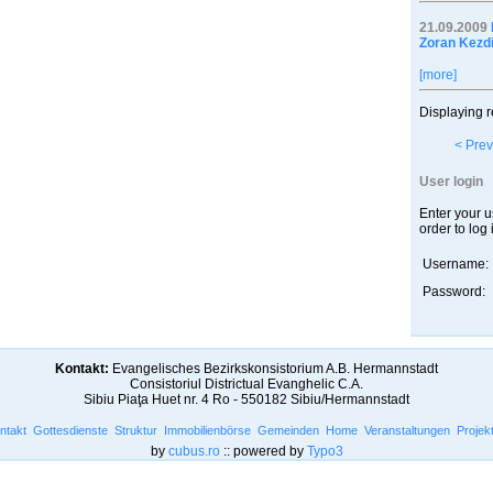
21.09.2009
Zoran Kezdi
[more]
Displaying r
< Prev
User login
Enter your 
order to log 
Username:
Password:
Kontakt:
Evangelisches Bezirkskonsistorium A.B. Hermannstadt
Consistoriul Districtual Evanghelic C.A.
Sibiu Piaţa Huet nr. 4 Ro - 550182 Sibiu/Hermannstadt
ntakt
Gottesdienste
Struktur
Immobilienbörse
Gemeinden
Home
Veranstaltungen
Projek
by
cubus.ro
:: powered by
Typo3