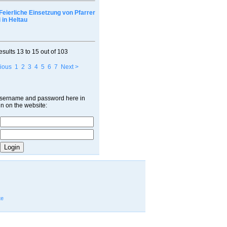
Feierliche Einsetzung von Pfarrer
 in Heltau
esults
13 to 15
out of
103
ious
1
2
3
4
5
6
7
Next >
username and password here in
in on the website:
te