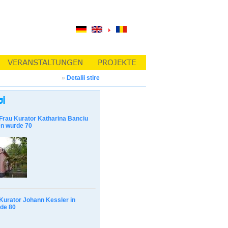
»
Detalii stire
Frau Kurator Katharina Banciu
n wurde 70
Kurator Johann Kessler in
de 80