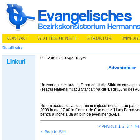
Detalii stire
09.12.08 07:29 Age: 18 yrs
Adventsfeier
Un cvartet de coarda al Filarmonicii din Sibiu va canta pie
(Teatrul National "Radu Stanca") va citi "Begrüßung des Au
Ne-am bucura sa va salutam in mijlocul nostru la un pahar d
2008 la ora 17.00 in Centrul de Conferinte "Hans Bernd von H
pentru a incheia un an plin de evenimente AET.
< Previous
1
2
3
4
Nex
<- Back to: Stiri