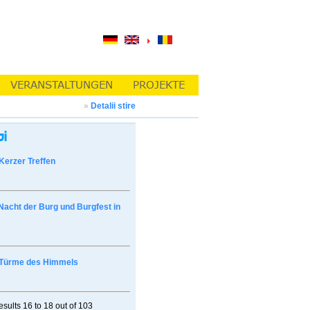
»
Detalii stire
Kerzer Treffen
Nacht der Burg und Burgfest in
Türme des Himmels
esults
16 to 18
out of
103