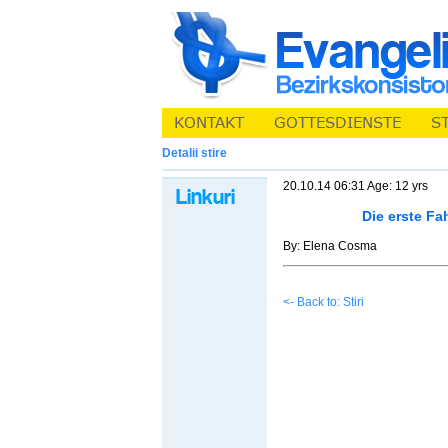
Detalii stire
20.10.14 06:31 Age: 12 yrs
Die erste Fa
By: Elena Cosma
<- Back to: Stiri