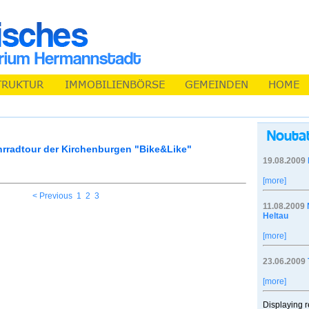
hrradtour der Kirchenburgen "Bike&Like"
19.08.2009
[more]
< Previous
1
2
3
11.08.2009
Heltau
[more]
23.06.2009
[more]
Displaying r