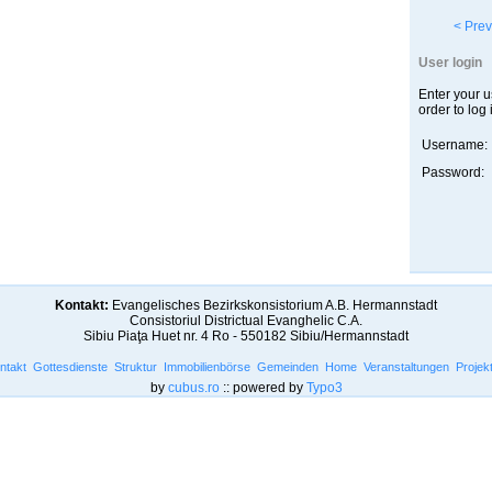
< Prev
User login
Enter your 
order to log 
Username:
Password:
Kontakt:
Evangelisches Bezirkskonsistorium A.B. Hermannstadt
Consistoriul Districtual Evanghelic C.A.
Sibiu Piaţa Huet nr. 4 Ro - 550182 Sibiu/Hermannstadt
ntakt
Gottesdienste
Struktur
Immobilienbörse
Gemeinden
Home
Veranstaltungen
Projek
by
cubus.ro
:: powered by
Typo3