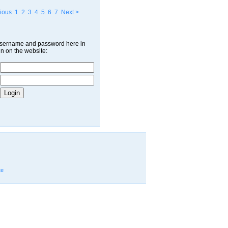
ious
1
2
3
4
5
6
7
Next >
username and password here in
in on the website:
te