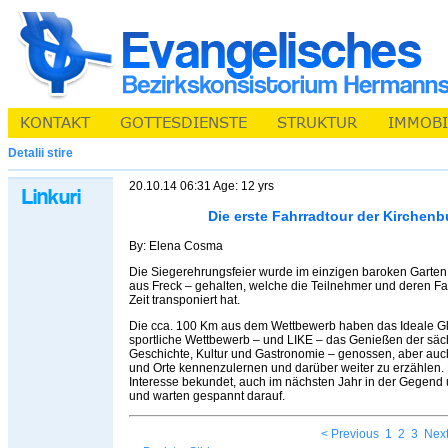
Detalii stire
20.10.14 06:31 Age: 12 yrs
Die erste Fahrradtour der Kirchen
By: Elena Cosma
Die Siegerehrungsfeier wurde im einzigen baroken Garten
aus Freck – gehalten, welche die Teilnehmer und deren Fa
Zeit transponiert hat.
Die cca. 100 Km aus dem Wettbewerb haben das Ideale Gl
sportliche Wettbewerb – und LIKE – das Genießen der säc
Geschichte, Kultur und Gastronomie – genossen, aber auch
und Orte kennenzulernen und darüber weiter zu erzählen.
Interesse bekundet, auch im nächsten Jahr in der Gege
und warten gespannt darauf.
< Previous
1
2
3
Next