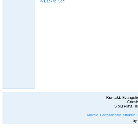
<- Back to: Stiri
Kontakt:
Evangelis
Consis
Sibiu Piaţa H
Kontakt
Gottesdienste
Struktur
by