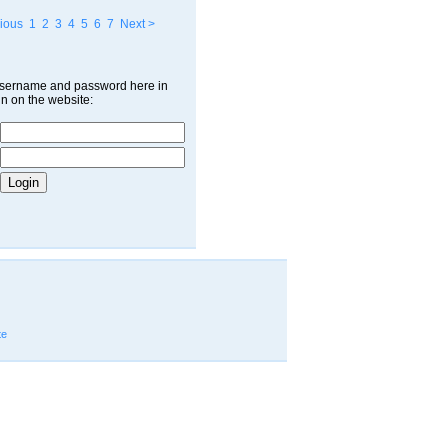
ious
1
2
3
4
5
6
7
Next >
username and password here in
in on the website:
te