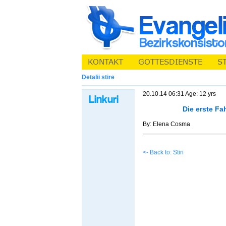
Detalii stire
20.10.14 06:31 Age: 12 yrs
Die erste Fa
By: Elena Cosma
<- Back to: Stiri