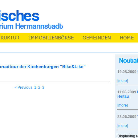
hrradtour der Kirchenburgen "Bike&Like"
19.08.2009
[more]
< Previous
1
2
3
11.08.2009
Heltau
[more]
23.06.2009
[more]
Displaying r