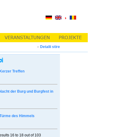
»
Detalii stire
Kerzer Treffen
Nacht der Burg und Burgfest in
Türme des Himmels
esults
16 to 18
out of
103