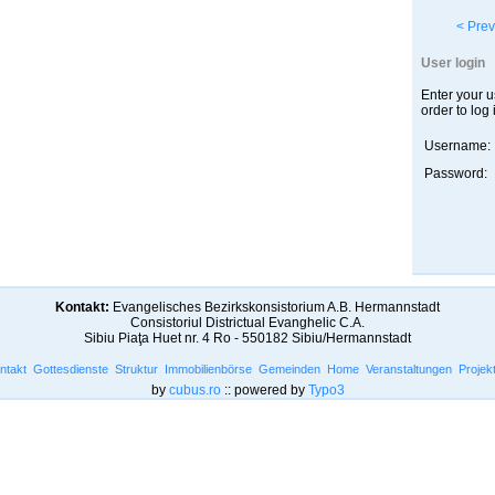
< Prev
User login
Enter your 
order to log 
Username:
Password:
Kontakt:
Evangelisches Bezirkskonsistorium A.B. Hermannstadt
Consistoriul Districtual Evanghelic C.A.
Sibiu Piaţa Huet nr. 4 Ro - 550182 Sibiu/Hermannstadt
ntakt
Gottesdienste
Struktur
Immobilienbörse
Gemeinden
Home
Veranstaltungen
Projek
by
cubus.ro
:: powered by
Typo3