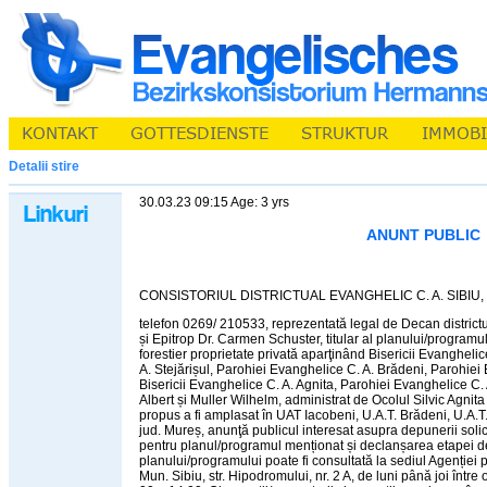
Detalii stire
30.03.23 09:15 Age: 3 yrs
ANUNT PUBLIC
CONSISTORIUL DISTRICTUAL EVANGHELIC C. A. SIBIU, Mu
telefon 0269/ 210533, reprezentată legal de Decan districtu
și Epitrop Dr. Carmen Schuster, titular al planului/programu
forestier proprietate privată aparţinând Bisericii Evanghel
A. Stejărișul, Parohiei Evanghelice C. A. Brădeni, Parohiei
Bisericii Evanghelice C. A. Agnita, Parohiei Evanghelice C. 
Albert și Muller Wilhelm, administrat de Ocolul Silvic Agnita 
propus a fi amplasat în UAT Iacobeni, U.A.T. Brădeni, U.A.T.
jud. Mureș, anunţă publicul interesat asupra depunerii solic
pentru planul/programul menționat și declanșarea etapei d
planului/programului poate fi consultată la sediul Agenției 
Mun. Sibiu, str. Hipodromului, nr. 2 A, de luni până joi între 