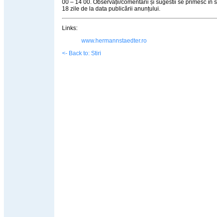
00 – 14 00. Observații/comentarii și sugestii se primesc în 
18 zile de la data publicării anunțului.
Links:
www.hermannstaedter.ro
<- Back to: Stiri