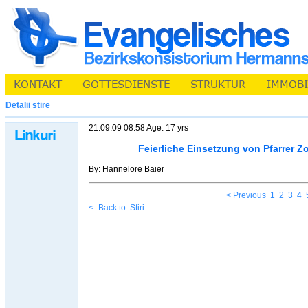
Detalii stire
21.09.09 08:58 Age: 17 yrs
Feierliche Einsetzung von Pfarrer Z
By: Hannelore Baier
< Previous
1
2
3
4
<- Back to: Stiri