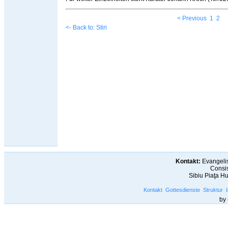
< Previous
1
2
<- Back to: Stiri
Kontakt:
Evangelis
Consis
Sibiu Piaţa H
Kontakt
Gottesdienste
Struktur
by