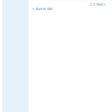
1
2
Next >
<- Back to: Stiri