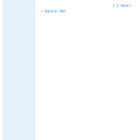
1
2
Next >
<- Back to: Stiri