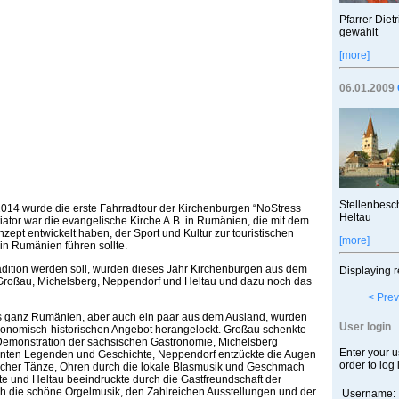
Pfarrer Diet
gewählt
[more]
06.01.2009
Stellenbesch
014 wurde die erste Fahrradtour der Kirchenburgen “NoStress
Heltau
itiator war die evangelische Kirche A.B. in Rumänien, die mit dem
ept entwickelt haben, der Sport und Kultur zur touristischen
[more]
n Rumänien führen sollte.
radition werden soll, wurden dieses Jahr Kirchenburgen aus dem
Displaying r
Großau, Michelsberg, Neppendorf und Heltau und dazu noch das
< Prev
s ganz Rumänien, aber auch ein paar aus dem Ausland, wurden
User login
tronomisch-historischen Angebot herangelockt. Großau schenkte
 Demonstration der sächsischen Gastronomie, Michelsberg
Enter your 
santen Legenden und Geschichte, Neppendorf entzückte die Augen
order to log 
scher Tänze, Ohren durch die lokale Blasmusik und Geschmach
kte und Heltau beeindruckte durch die Gastfreundschaft der
h die schöne Orgelmusik, den Zahlreichen Ausstellungen und der
Username: