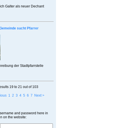
rich Galter als neuer Dechant
Gemeinde sucht Pfarrer
reibung der Stadtpfarrstelle
esults
19 to 21
out of
103
ious
1
2
3
4
5
6
7
Next >
username and password here in
in on the website: