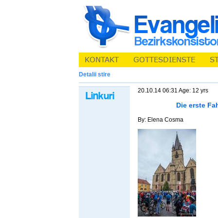
Detalii stire
20.10.14 06:31 Age: 12 yrs
Die erste Fa
By: Elena Cosma