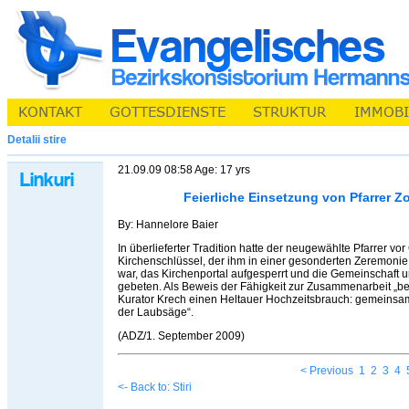
Detalii stire
21.09.09 08:58 Age: 17 yrs
Feierliche Einsetzung von Pfarrer Z
By: Hannelore Baier
In überlieferter Tradition hatte der neugewählte Pfarrer vo
Kirchenschlüssel, der ihm in einer gesonderten Zeremonie
war, das Kirchenportal aufgesperrt und die Gemeinschaft 
gebeten. Als Beweis der Fähigkeit zur Zusammenarbeit „b
Kurator Krech einen Heltauer Hochzeitsbrauch: gemeinsam
der Laubsäge“.
(ADZ/1. September 2009)
< Previous
1
2
3
4
<- Back to: Stiri