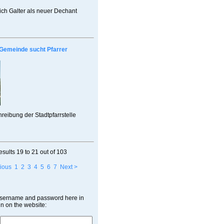
rich Galter als neuer Dechant
Gemeinde sucht Pfarrer
reibung der Stadtpfarrstelle
esults
19 to 21
out of
103
ious
1
2
3
4
5
6
7
Next >
username and password here in
in on the website: