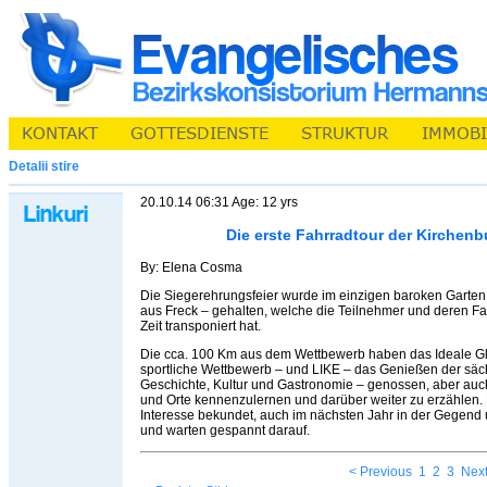
Detalii stire
20.10.14 06:31 Age: 12 yrs
Die erste Fahrradtour der Kirchen
By: Elena Cosma
Die Siegerehrungsfeier wurde im einzigen baroken Garten
aus Freck – gehalten, welche die Teilnehmer und deren Fa
Zeit transponiert hat.
Die cca. 100 Km aus dem Wettbewerb haben das Ideale Gl
sportliche Wettbewerb – und LIKE – das Genießen der säc
Geschichte, Kultur und Gastronomie – genossen, aber auch
und Orte kennenzulernen und darüber weiter zu erzählen.
Interesse bekundet, auch im nächsten Jahr in der Gege
und warten gespannt darauf.
< Previous
1
2
3
Next