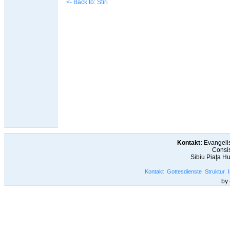
<- Back to: Stiri
Kontakt:
Evangelis
Consis
Sibiu Piaţa H
Kontakt
Gottesdienste
Struktur
by