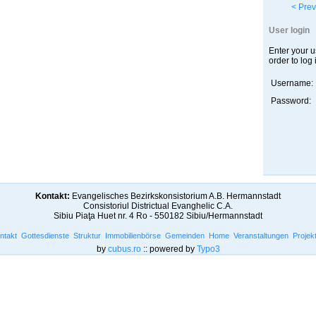
< Prev
User login
Enter your 
order to log 
Username:
Password:
Kontakt:
Evangelisches Bezirkskonsistorium A.B. Hermannstadt
Consistoriul Districtual Evanghelic C.A.
Sibiu Piaţa Huet nr. 4 Ro - 550182 Sibiu/Hermannstadt
ntakt
Gottesdienste
Struktur
Immobilienbörse
Gemeinden
Home
Veranstaltungen
Projek
by
cubus.ro
:: powered by
Typo3