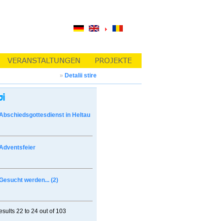
»
Detalii stire
Abschiedsgottesdienst in Heltau
Adventsfeier
Gesucht werden... (2)
esults
22 to 24
out of
103