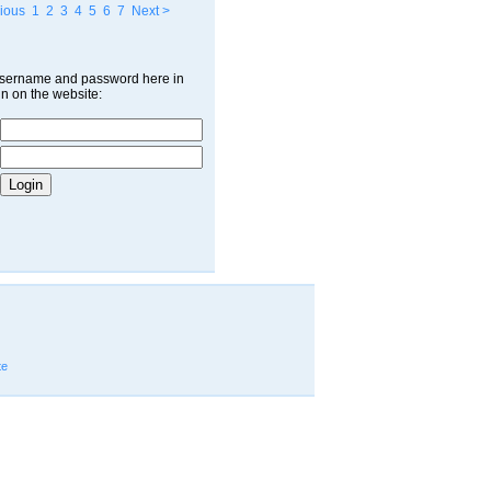
ious
1
2
3
4
5
6
7
Next >
username and password here in
in on the website:
te