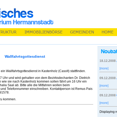
Wallfahrtsgottesdienst
18.12.2008
[more]
n Wallfahrtsgottesdienst in Kastenholz (Casolt) stattfinden.
7 Uhr und wird gehalten von dem Bezirksdechanten Dr. Dietrich
09.12.2008
sen wie sie nach Kastenholz kommen sollen fährt um 16 Uhr ein
lia Saal ab. Bitte alle die Mitfahren wollen beim
[more]
 und Telefonnummer einschreiben. Kontaktperson ist Remus Pais
91578.
09.12.2008
 zu kommen.
[more]
Displaying r