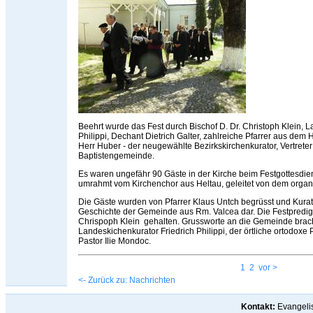
Beehrt wurde das Fest durch Bischof D. Dr. Christoph Klein, L
Philippi, Dechant Dietrich Galter, zahlreiche Pfarrer aus dem
Herr Huber - der neugewählte Bezirkskirchenkurator, Vertrete
Baptistengemeinde.
Es waren ungefähr 90 Gäste in der Kirche beim Festgottesdie
umrahmt vom Kirchenchor aus Heltau, geleitet von dem orga
Die Gäste wurden von Pfarrer Klaus Untch begrüsst und Kurator
Geschichte der Gemeinde aus Rm. Valcea dar. Die Festpredigt
Chrispoph Klein gehalten. Grussworte an die Gemeinde brach
Landeskichenkurator Friedrich Philippi, der örtliche ortodoxe
Pastor Ilie Mondoc.
1
2
vor >
<- Zurück zu: Nachrichten
Kontakt:
Evangelis