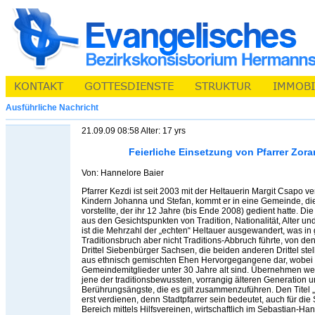
Ausführliche Nachricht
21.09.09 08:58 Alter: 17 yrs
Feierliche Einsetzung von Pfarrer Zora
Von: Hannelore Baier
Pfarrer Kezdi ist seit 2003 mit der Heltauerin Margit Csapo ve
Kindern Johanna und Stefan, kommt er in eine Gemeinde, di
vorstellte, der ihr 12 Jahre (bis Ende 2008) gedient hatte. D
aus den Gesichtspunkten von Tradition, Nationalität, Alter 
ist die Mehrzahl der „echten“ Heltauer ausgewandert, was 
Traditionsbruch aber nicht Traditions-Abbruch führte, von den
Drittel Siebenbürger Sachsen, die beiden anderen Drittel s
aus ethnisch gemischten Ehen Hervorgegangene dar, wobei 
Gemeindemitglieder unter 30 Jahre alt sind. Übernehmen w
jene der traditionsbewussten, vorrangig älteren Generation 
Berührungsängste, die es gilt zusammenzuführen. Den Titel „
erst verdienen, denn Stadtpfarrer sein bedeutet, auch für die 
Bereich mittels Hilfsvereinen, wirtschaftlich im Sebastian-