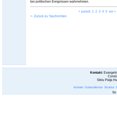
bei politischen Ereignissen wahrnehmen.
< zurück
1
2
3
4
5
vor >
<- Zurück zu: Nachrichten
Kontakt:
Evangelis
Consis
Sibiu Piaţa H
Kontakt
Gottesdienste
Struktur
by