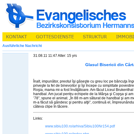
Ausführliche Nachricht
31.08.11 11:47 Alter: 15 yrs
Glasul Bisericii din Cârt
Înalt, impunător, preotul îşi găseşte cu greu loc pe băncuţa în
priveşte la fel de binevoitor şi îşi începe cu simplitate povest
Roşia, mama mi-a fost învăţătoare. Am făcut Liceul Brukenthal
handbal. Am jucat pentru echipele de la Mârşa şi Copşa şi am f
’78”, spune el animat. „În 88 m-am săturat de handbal şi am mer
m-a făcut să gândesc şi pentru alţii”, continuă el, împreunându-
câteva clipe în tăcere.
Links:
www.sibiu100.ro/arhiva/Sibiu100Nr154.pdf