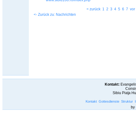
www.sibiu100.ro/index.php
< zurück
1
2
3
4
5
6
7
vor
<- Zurück zu: Nachrichten
Kontakt:
Evangelis
Consis
Sibiu Piaţa H
Kontakt
Gottesdienste
Struktur
by