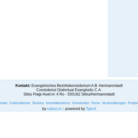
Kontakt:
Evangelisches Bezirkskonsistorium A.B. Hermannstadt
Consistoriul Districtual Evanghelic C.A.
Sibiu Piaţa Huet nr. 4 Ro - 550182 Sibiu/Hermannstadt
ntakt
Gottesdienste
Struktur
Immobilienbörse
Gemeinden
Home
Veranstaltungen
Projek
by
cubus.ro
:: powered by
Typo3