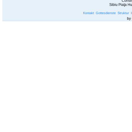
Consis
Sibiu Piaţa H
Kontakt
Gottesdienste
Struktur
by