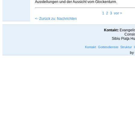
Ausstellungen und der Aussicht vom Glockenturm.
1
2
3
vor >
<- Zurück zu: Nachrichten
Kontakt:
Evangelis
Consis
Sibiu Piaţa H
Kontakt
Gottesdienste
Struktur
by