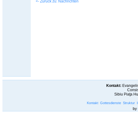
<- Zurück zu: Nachrichten
Kontakt:
Evangelis
Consis
Sibiu Piaţa H
Kontakt
Gottesdienste
Struktur
by