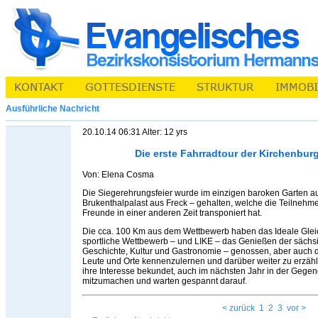
Ausführliche Nachricht
20.10.14 06:31 Alter: 12 yrs
Die erste Fahrradtour der Kirchenbur
Von: Elena Cosma
Die Siegerehrungsfeier wurde im einzigen baroken Garten 
Brukenthalpalast aus Freck – gehalten, welche die Teilnehm
Freunde in einer anderen Zeit transponiert hat.
Die cca. 100 Km aus dem Wettbewerb haben das Ideale Glei
sportliche Wettbewerb – und LIKE – das Genießen der sächsi
Geschichte, Kultur und Gastronomie – genossen, aber auch d
Leute und Orte kennenzulernen und darüber weiter zu erzäh
ihre Interesse bekundet, auch im nächsten Jahr in der Geg
mitzumachen und warten gespannt darauf.
< zurück
1
2
3
vor >