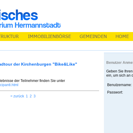
Benutzer Anme
radtour der Kirchenburgen "Bike&Like"
Geben Sie Ihren
ein, um sich an
lebnisse der Teilnehmer finden Sie unter
icipanti.html
Benutzername:
Passwort:
< zurück
1
2
3