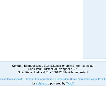
Kontakt:
Evangelisches Bezirkskonsistorium A.B. Hermannstadt
Consistoriul Districtual Evanghelic C.A.
Sibiu Piaţa Huet nr. 4 Ro - 550182 Sibiu/Hermannstadt
ntakt
Gottesdienste
Struktur
Immobilienbörse
Gemeinden
Home
Veranstaltungen
Projek
by
cubus.ro
:: powered by
Typo3