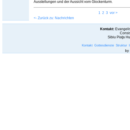
Ausstellungen und der Aussicht vom Glockenturm.
1
2
3
vor >
<- Zurück zu: Nachrichten
Kontakt:
Evangelis
Consis
Sibiu Piaţa H
Kontakt
Gottesdienste
Struktur
by