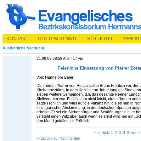
Ausführliche Nachricht
21.09.09 08:58 Alter: 17 yrs
Feierliche Einsetzung von Pfarrer Zora
Von: Hannelore Baier
Den neuen Pfarrer von Heltau stellte Bruno Fröhlich vor, de
Kirchenbezirkes, in dem Kezdi neun Jahre lang die Stadtg
sieben weitere Gemeinden, d.h. das gesamte Reener Ländch
Stellvertreter war. Es falle ihm nicht leicht, einen "treuen und 
sagte Fröhlich und wies auf die Vakanz hin, die es nun in No
ist ungarischer Abstammung, in der deutschen Sprache aufge
arbeitet. Er sei ein Siebenbürger und Schäßburger, d.h. er bes
versteht einen Witz aber auch wenn es ernst wird, sei ein „Sc
den Mund gefallen, so Fröhlich.
< zurück
1
2
3
4
5
vor >
<- Zurück zu: Nachrichten