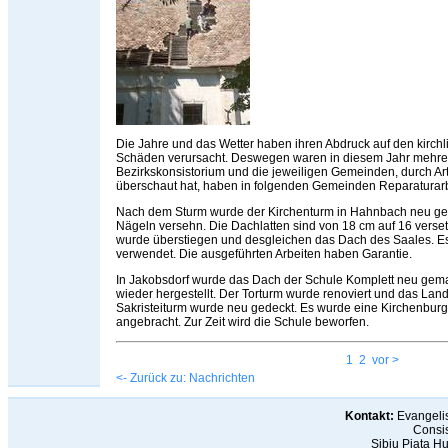
Die Jahre und das Wetter haben ihren Abdruck auf den kirch
Schäden verursacht. Deswegen waren in diesem Jahr mehrer
Bezirkskonsistorium und die jeweiligen Gemeinden, durch Arth
überschaut hat, haben in folgenden Gemeinden Reparatura
Nach dem Sturm wurde der Kirchenturm in Hahnbach neu gedec
Nägeln versehn. Die Dachlatten sind von 18 cm auf 16 verse
wurde überstiegen und desgleichen das Dach des Saales. E
verwendet. Die ausgeführten Arbeiten haben Garantie.
In Jakobsdorf wurde das Dach der Schule Komplett neu gem
wieder hergestellt. Der Torturm wurde renoviert und das L
Sakristeiturm wurde neu gedeckt. Es wurde eine Kirchenbur
angebracht. Zur Zeit wird die Schule beworfen.
1
2
vor >
<- Zurück zu: Nachrichten
Kontakt:
Evangelis
Consis
Sibiu Piaţa H