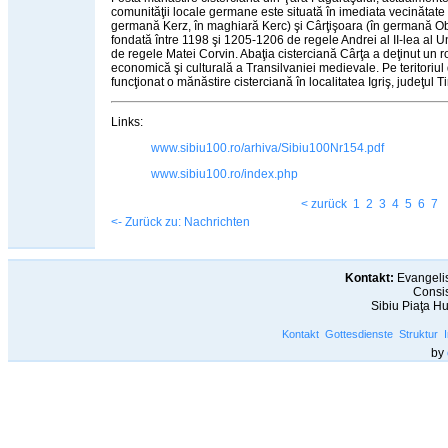
comunităţii locale germane este situată în imediata vecinătate a 
germană Kerz, în maghiară Kerc) şi Cârţişoara (în germană Ob
fondată între 1198 şi 1205-1206 de regele Andrei al II-lea al Un
de regele Matei Corvin. Abaţia cisterciană Cârţa a deţinut un rol
economică şi culturală a Transilvaniei medievale. Pe teritoriu
funcţionat o mănăstire cisterciană în localitatea Igriş, judeţul T
Links:
www.sibiu100.ro/arhiva/Sibiu100Nr154.pdf
www.sibiu100.ro/index.php
< zurück
1
2
3
4
5
6
7
<- Zurück zu: Nachrichten
Kontakt:
Evangelis
Consis
Sibiu Piaţa H
Kontakt
Gottesdienste
Struktur
by