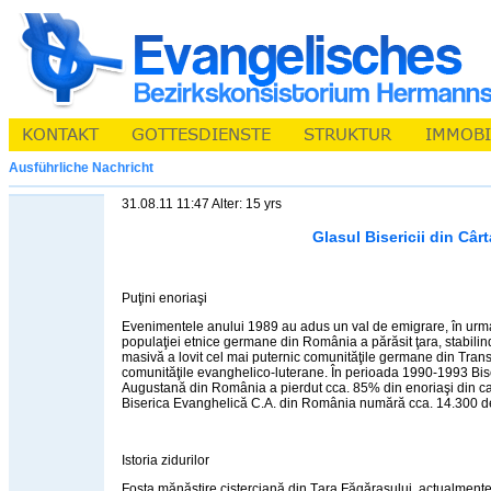
Ausführliche Nachricht
31.08.11 11:47 Alter: 15 yrs
Glasul Bisericii din Cârt
Puţini enoriaşi
Evenimentele anului 1989 au adus un val de emigrare, în urm
populaţiei etnice germane din România a părăsit ţara, stabil
masivă a lovit cel mai puternic comunităţile germane din Trans
comunităţile evanghelico-luterane. În perioada 1990-1993 Bi
Augustană din România a pierdut cca. 85% din enoriaşi din ca
Biserica Evanghelică C.A. din România numără cca. 14.300 de
Istoria zidurilor
Fosta mănăstire cisterciană din Ţara Făgăraşului, actualmente