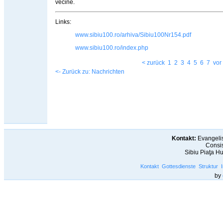
vecine.
Links:
www.sibiu100.ro/arhiva/Sibiu100Nr154.pdf
www.sibiu100.ro/index.php
< zurück
1
2
3
4
5
6
7
vor
<- Zurück zu: Nachrichten
Kontakt:
Evangelis
Consis
Sibiu Piaţa H
Kontakt
Gottesdienste
Struktur
by