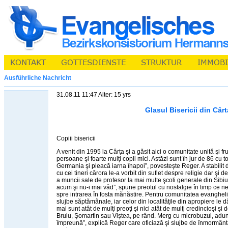
Ausführliche Nachricht
31.08.11 11:47 Alter: 15 yrs
Glasul Bisericii din Cârt
Copiii bisericii
A venit din 1995 la Cârţa şi a găsit aici o comunitate unită şi
persoane şi foarte mulţi copii mici. Astăzi sunt în jur de 86 cu t
Germania şi pleacă iarna înapoi”, povesteşte Reger. A stabilit 
cu cei tineri cărora le-a vorbit din suflet despre religie dar şi 
a muncii sale de profesor la mai multe şcoli generale din Sibiu
acum şi nu-i mai văd”, spune preotul cu nostalgie în timp ce n
spre intrarea în fosta mănăstire. Pentru comunitatea evanghel
slujbe săptămânale, iar celor din localităţile din apropiere le
mai sunt atât de mulţi preoţi şi nici atât de mulţi credincioşi ş
Bruiu, Şomartin sau Viştea, pe rând. Merg cu microbuzul, adun
împreună”, explică Reger care oficiază şi slujbe de înmormân