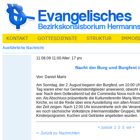
Ausführliche Nachricht
11.08.09 11:00 Alter: 17 yrs
Nacht der Burg und Burgfest i
Von: Daniel Maris
Am Sonntag, der 2. August begann der Burgfest, um 10:00 Uh
Tag waren eher nur Gemeindemitglieder anwesend, obwohl d
war. Nach dem Gottesdienst lud die Commedia Nova noch mal
ein. Als Abschluss präsentierte die Kulturreferentin Mariş Mo
Kirche, es ist die Rede über eine Ausstellung von alten Ansic
der Zeit zeigen. Nach 12:00 Uhr konzentrierte sich die Verans
wo noch sächsische Volkstänze (Hermannstädter Gruppe), Mu
Kinderprogramm, Kuchen und Getränke angeboten wurden.
< zurück
1
2
3
vor >
<- Zurück zu: Nachrichten