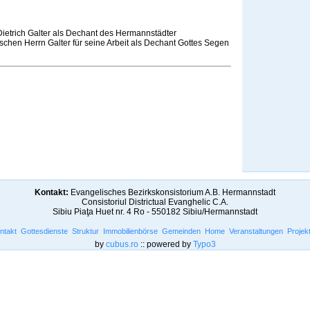
etrich Galter als Dechant des Hermannstädter
schen Herrn Galter für seine Arbeit als Dechant Gottes Segen
Kontakt:
Evangelisches Bezirkskonsistorium A.B. Hermannstadt
Consistoriul Districtual Evanghelic C.A.
Sibiu Piaţa Huet nr. 4 Ro - 550182 Sibiu/Hermannstadt
ntakt
Gottesdienste
Struktur
Immobilienbörse
Gemeinden
Home
Veranstaltungen
Projek
by
cubus.ro
:: powered by
Typo3