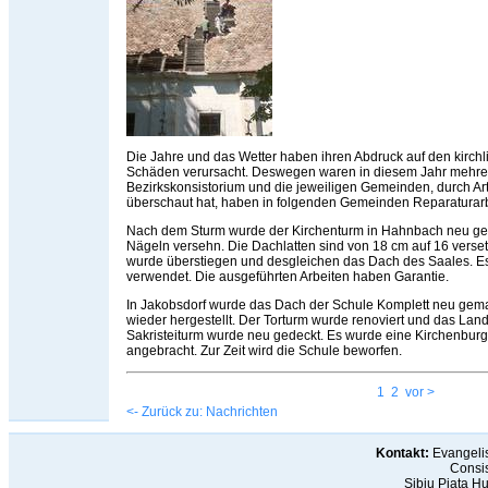
Die Jahre und das Wetter haben ihren Abdruck auf den kirch
Schäden verursacht. Deswegen waren in diesem Jahr mehrer
Bezirkskonsistorium und die jeweiligen Gemeinden, durch Arth
überschaut hat, haben in folgenden Gemeinden Reparatura
Nach dem Sturm wurde der Kirchenturm in Hahnbach neu gedec
Nägeln versehn. Die Dachlatten sind von 18 cm auf 16 verse
wurde überstiegen und desgleichen das Dach des Saales. E
verwendet. Die ausgeführten Arbeiten haben Garantie.
In Jakobsdorf wurde das Dach der Schule Komplett neu gem
wieder hergestellt. Der Torturm wurde renoviert und das L
Sakristeiturm wurde neu gedeckt. Es wurde eine Kirchenbur
angebracht. Zur Zeit wird die Schule beworfen.
1
2
vor >
<- Zurück zu: Nachrichten
Kontakt:
Evangelis
Consis
Sibiu Piaţa H