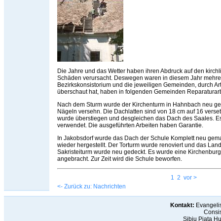
Die Jahre und das Wetter haben ihren Abdruck auf den kirch
Schäden verursacht. Deswegen waren in diesem Jahr mehrer
Bezirkskonsistorium und die jeweiligen Gemeinden, durch Arth
überschaut hat, haben in folgenden Gemeinden Reparatura
Nach dem Sturm wurde der Kirchenturm in Hahnbach neu gedec
Nägeln versehn. Die Dachlatten sind von 18 cm auf 16 verse
wurde überstiegen und desgleichen das Dach des Saales. E
verwendet. Die ausgeführten Arbeiten haben Garantie.
In Jakobsdorf wurde das Dach der Schule Komplett neu gem
wieder hergestellt. Der Torturm wurde renoviert und das L
Sakristeiturm wurde neu gedeckt. Es wurde eine Kirchenbur
angebracht. Zur Zeit wird die Schule beworfen.
1
2
vor >
<- Zurück zu: Nachrichten
Kontakt:
Evangelis
Consis
Sibiu Piaţa H