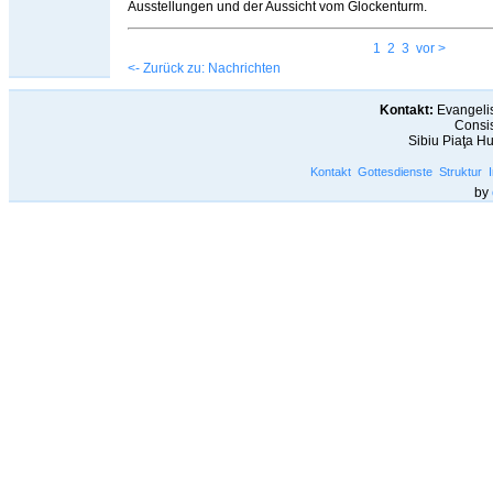
Ausstellungen und der Aussicht vom Glockenturm.
1
2
3
vor >
<- Zurück zu: Nachrichten
Kontakt:
Evangelis
Consis
Sibiu Piaţa H
Kontakt
Gottesdienste
Struktur
by