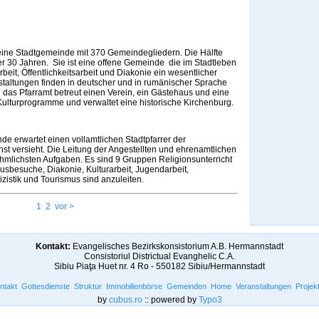
eine Stadtgemeinde mit 370 Gemeindegliedern. Die Hälfte
 30 Jahren. Sie ist eine offene Gemeinde die im Stadtleben
rbeit, Öffentlichkeitsarbeit und Diakonie ein wesentlicher
nstaltungen finden in deutscher und in rumänischer Sprache
nn das Pfarramt betreut einen Verein, ein Gästehaus und eine
Kulturprogramme und verwaltet eine historische Kirchenburg.
e erwartet einen vollamtlichen Stadtpfarrer der
 versieht. Die Leitung der Angestellten und ehrenamtlichen
ehmlichsten Aufgaben. Es sind 9 Gruppen Religionsunterricht
usbesuche, Diakonie, Kulturarbeit, Jugendarbeit,
izistik und Tourismus sind anzuleiten.
1
2
vor >
Kontakt:
Evangelisches Bezirkskonsistorium A.B. Hermannstadt
Consistoriul Districtual Evanghelic C.A.
Sibiu Piaţa Huet nr. 4 Ro - 550182 Sibiu/Hermannstadt
ntakt
Gottesdienste
Struktur
Immobilienbörse
Gemeinden
Home
Veranstaltungen
Projek
by
cubus.ro
:: powered by
Typo3