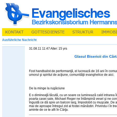
Ausführliche Nachricht
31.08.11 11:47 Alter: 15 yrs
Glasul Bisericii din Cârt
Fost handbalist de performanţă, el lucrează de 16 ani în comu
umorul şi spiritul de acţiune, comunităţii evanghelice de aici.
De la minge la rugăciune
E o dimineaţă tăcută, cu un soare ce luminează cald intrarea în
poarta casei sale, Michael Reger ne întâmpină vesel şi ne co
îngustă ce dă spre un balcon larg, împodobit cu muşcate. De ai
mai de aproape întregul zid al fostei mănăstiri. Privindu-l în tr
aminte de ce te afli în Cârţa.