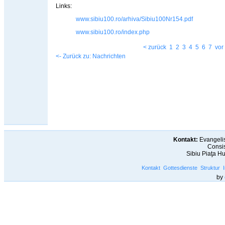
Links:
www.sibiu100.ro/arhiva/Sibiu100Nr154.pdf
www.sibiu100.ro/index.php
< zurück
1
2
3
4
5
6
7
vor
<- Zurück zu: Nachrichten
Kontakt:
Evangelis
Consis
Sibiu Piaţa H
Kontakt
Gottesdienste
Struktur
by