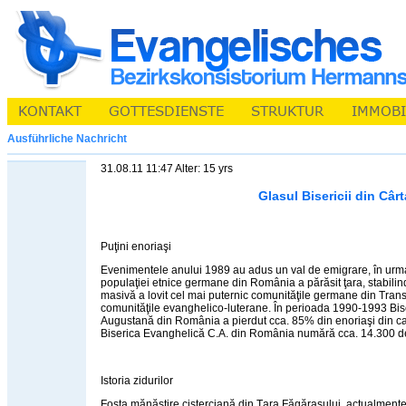
Ausführliche Nachricht
31.08.11 11:47 Alter: 15 yrs
Glasul Bisericii din Cârt
Puţini enoriaşi
Evenimentele anului 1989 au adus un val de emigrare, în urm
populaţiei etnice germane din România a părăsit ţara, stabil
masivă a lovit cel mai puternic comunităţile germane din Trans
comunităţile evanghelico-luterane. În perioada 1990-1993 Bi
Augustană din România a pierdut cca. 85% din enoriaşi din ca
Biserica Evanghelică C.A. din România numără cca. 14.300 de
Istoria zidurilor
Fosta mănăstire cisterciană din Ţara Făgăraşului, actualmente