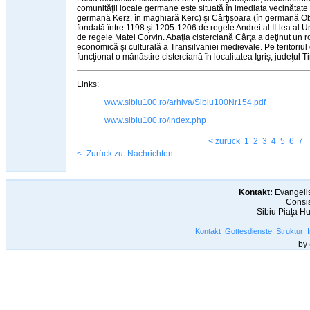
comunităţii locale germane este situată în imediata vecinătate a 
germană Kerz, în maghiară Kerc) şi Cârţişoara (în germană Ob
fondată între 1198 şi 1205-1206 de regele Andrei al II-lea al Un
de regele Matei Corvin. Abaţia cisterciană Cârţa a deţinut un rol
economică şi culturală a Transilvaniei medievale. Pe teritoriu
funcţionat o mănăstire cisterciană în localitatea Igriş, judeţul T
Links:
www.sibiu100.ro/arhiva/Sibiu100Nr154.pdf
www.sibiu100.ro/index.php
< zurück
1
2
3
4
5
6
7
<- Zurück zu: Nachrichten
Kontakt:
Evangelis
Consis
Sibiu Piaţa H
Kontakt
Gottesdienste
Struktur
by