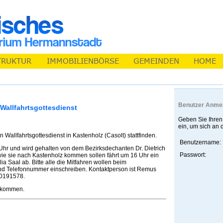
Benutzer Anme
Wallfahrtsgottesdienst
Geben Sie Ihren
ein, um sich an
Wallfahrtsgottesdienst in Kastenholz (Casolt) stattfinden.
Benutzername:
Uhr und wird gehalten von dem Bezirksdechanten Dr. Dietrich
Passwort:
n wie sie nach Kastenholz kommen sollen fährt um 16 Uhr ein
a Saal ab. Bitte alle die Mitfahren wollen beim
nd Telefonnummer einschreiben. Kontaktperson ist Remus
40191578.
u kommen.