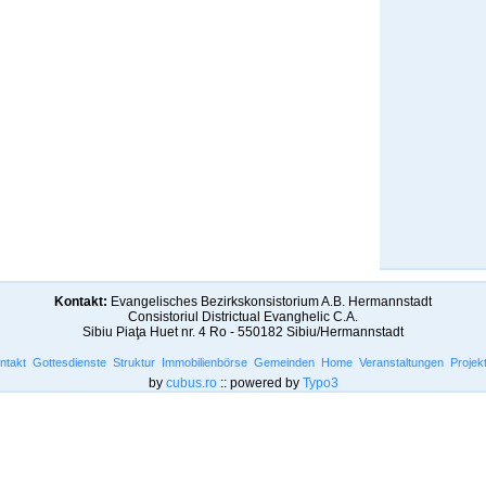
Kontakt:
Evangelisches Bezirkskonsistorium A.B. Hermannstadt
Consistoriul Districtual Evanghelic C.A.
Sibiu Piaţa Huet nr. 4 Ro - 550182 Sibiu/Hermannstadt
ntakt
Gottesdienste
Struktur
Immobilienbörse
Gemeinden
Home
Veranstaltungen
Projek
by
cubus.ro
:: powered by
Typo3