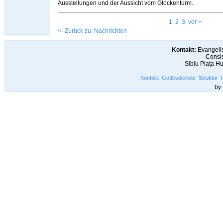
Ausstellungen und der Aussicht vom Glockenturm.
1
2
3
vor >
<- Zurück zu: Nachrichten
Kontakt:
Evangelis
Consis
Sibiu Piaţa H
Kontakt
Gottesdienste
Struktur
by