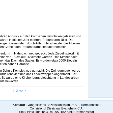
ihren Abdruck auf den kirchlichen Immobilien gelassen und
aren in diesem Jahr mehrere Reparaturen fällig. Das
iligen Gemeinden, durch Arthur Fleischer, der die Arbeiten
nden Gemeinden Reparaturarbeiten unternommen.
nturm in Hahnbach neu gedeckt. Jede Ziegel ist jetzt mit
sind von 18 cm auf 16 versetzt worden. Das Kirchendach
hen das Dach des Saales. Es wurden etwa 5000 Ziegeln
eiten haben Garantie.
er Schule Komplett neu gemacht. Die Zwingermauer wurde
 wurde renoviert und das Landeswappen angebracht. Der
t. Es wurde eine Kirchenburgbeleuchtung in Landesfarben
hule beworfen.
1
2
vor >
Kontakt:
Evangelisches Bezirkskonsistorium A.B. Hermannstadt
Consistoriul Districtual Evanghelic C.A.
Sibiu Piaţa Huet nr. 4 Ro - 550182 Sibiu/Hermannstadt