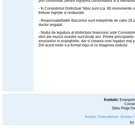
prin comunitati, pentru ingrijirea comunitatilor si a membrilo
- In Consistoriul Districtual Sibiu sunt cca. 80 monumente c
trebuie ingrijite si restaurate.
- Responsabilitatile diaconice sunt indeplinite de catre 28 a
doctor angajat.
- Nodul de legatura al districtului bisericesc este Consistori
sfori ale muncii noastre sunt tinute aici. Printre principale
enoriasilor in evanghelie, dar si crearea unei legaturi mai pu
Din acest motiv s-a format logo-ul cu imaginea nodului.
Kontakt:
Evangelis
Consis
Sibiu Piaţa H
Kontakt
Gottesdienste
Struktur
by