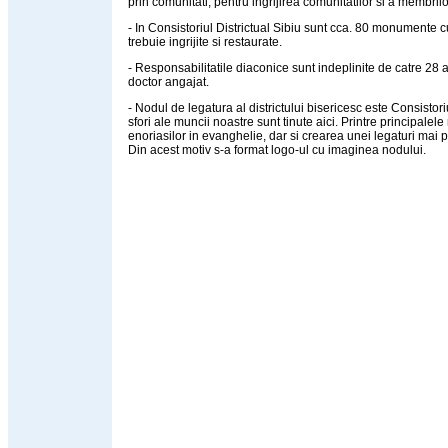
prin comunitati, pentru ingrijirea comunitatilor si a membrilo
- In Consistoriul Districtual Sibiu sunt cca. 80 monumente c
trebuie ingrijite si restaurate.
- Responsabilitatile diaconice sunt indeplinite de catre 28 a
doctor angajat.
- Nodul de legatura al districtului bisericesc este Consistori
sfori ale muncii noastre sunt tinute aici. Printre principale
enoriasilor in evanghelie, dar si crearea unei legaturi mai pu
Din acest motiv s-a format logo-ul cu imaginea nodului.