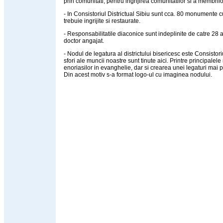
prin comunitati, pentru ingrijirea comunitatilor si a membrilo
- In Consistoriul Districtual Sibiu sunt cca. 80 monumente c
trebuie ingrijite si restaurate.
- Responsabilitatile diaconice sunt indeplinite de catre 28 a
doctor angajat.
- Nodul de legatura al districtului bisericesc este Consistori
sfori ale muncii noastre sunt tinute aici. Printre principale
enoriasilor in evanghelie, dar si crearea unei legaturi mai pu
Din acest motiv s-a format logo-ul cu imaginea nodului.