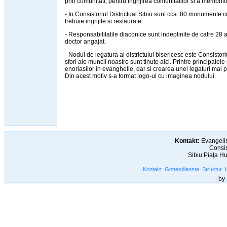
prin comunitati, pentru ingrijirea comunitatilor si a membrilo
- In Consistoriul Districtual Sibiu sunt cca. 80 monumente c
trebuie ingrijite si restaurate.
- Responsabilitatile diaconice sunt indeplinite de catre 28 a
doctor angajat.
- Nodul de legatura al districtului bisericesc este Consistori
sfori ale muncii noastre sunt tinute aici. Printre principale
enoriasilor in evanghelie, dar si crearea unei legaturi mai pu
Din acest motiv s-a format logo-ul cu imaginea nodului.
Kontakt:
Evangelis
Consis
Sibiu Piaţa H
Kontakt
Gottesdienste
Struktur
by