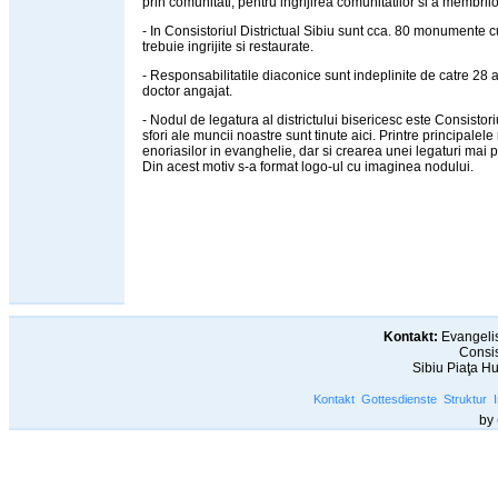
prin comunitati, pentru ingrijirea comunitatilor si a membrilo
- In Consistoriul Districtual Sibiu sunt cca. 80 monumente c
trebuie ingrijite si restaurate.
- Responsabilitatile diaconice sunt indeplinite de catre 28 a
doctor angajat.
- Nodul de legatura al districtului bisericesc este Consistori
sfori ale muncii noastre sunt tinute aici. Printre principale
enoriasilor in evanghelie, dar si crearea unei legaturi mai pu
Din acest motiv s-a format logo-ul cu imaginea nodului.
Kontakt:
Evangelis
Consis
Sibiu Piaţa H
Kontakt
Gottesdienste
Struktur
by