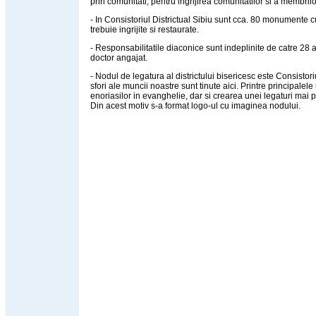
prin comunitati, pentru ingrijirea comunitatilor si a membrilo
- In Consistoriul Districtual Sibiu sunt cca. 80 monumente c
trebuie ingrijite si restaurate.
- Responsabilitatile diaconice sunt indeplinite de catre 28 a
doctor angajat.
- Nodul de legatura al districtului bisericesc este Consistori
sfori ale muncii noastre sunt tinute aici. Printre principale
enoriasilor in evanghelie, dar si crearea unei legaturi mai pu
Din acest motiv s-a format logo-ul cu imaginea nodului.