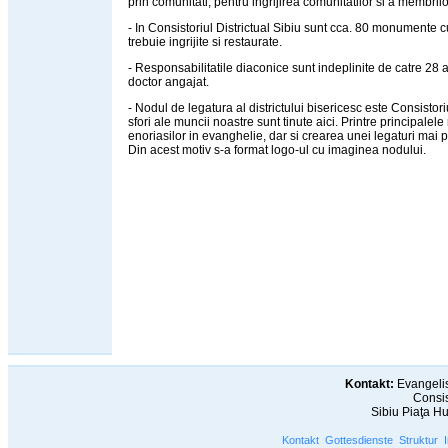
prin comunitati, pentru ingrijirea comunitatilor si a membrilo
- In Consistoriul Districtual Sibiu sunt cca. 80 monumente c
trebuie ingrijite si restaurate.
- Responsabilitatile diaconice sunt indeplinite de catre 28 a
doctor angajat.
- Nodul de legatura al districtului bisericesc este Consistori
sfori ale muncii noastre sunt tinute aici. Printre principale
enoriasilor in evanghelie, dar si crearea unei legaturi mai pu
Din acest motiv s-a format logo-ul cu imaginea nodului.
Kontakt:
Evangelis
Consis
Sibiu Piaţa H
Kontakt
Gottesdienste
Struktur